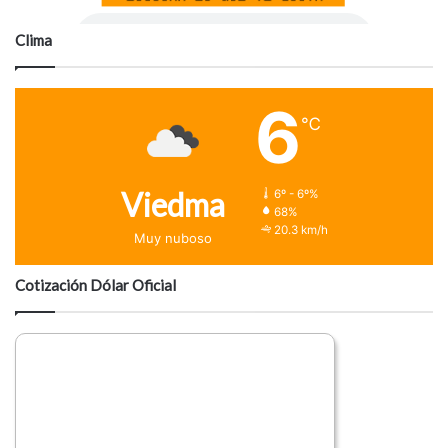
Clima
6
℃
Viedma
6º - 6º%
68%
20.3 km/h
Muy nuboso
Cotización Dólar Oficial