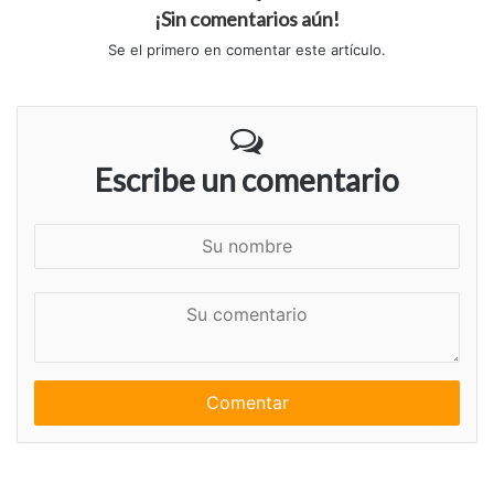
¡Sin comentarios aún!
Se el primero en comentar este artículo.
Escribe un comentario
S
u
n
S
o
u
m
c
b
o
r
m
e
e
n
t
a