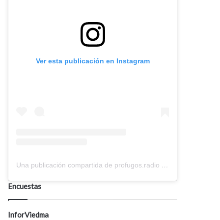
Ver esta publicación en Instagram
Una publicación compartida de profugos.radio (@profugos.radio)
Encuestas
InforViedma