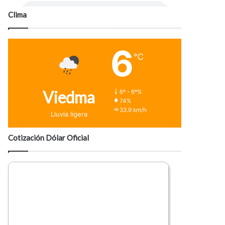
Clima
6
℃
Viedma
6º - 6º%
74%
33.9 km/h
Lluvia ligera
Cotización Dólar Oficial