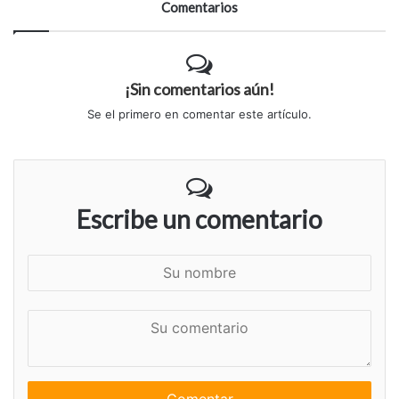
Comentarios
¡Sin comentarios aún!
Se el primero en comentar este artículo.
Escribe un comentario
S
u
n
S
o
u
m
c
b
o
r
m
e