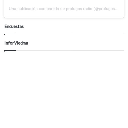
Una publicación compartida de profugos.radio (@profugos.radio)
Encuestas
InforViedma