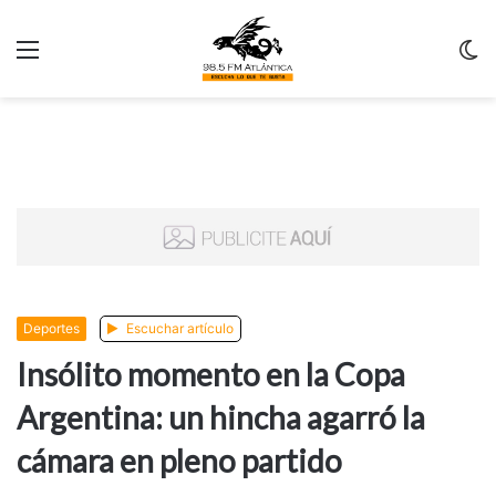
Menu
C
m
Deportes
Escuchar artículo
Insólito momento en la Copa
Argentina: un hincha agarró la
cámara en pleno partido