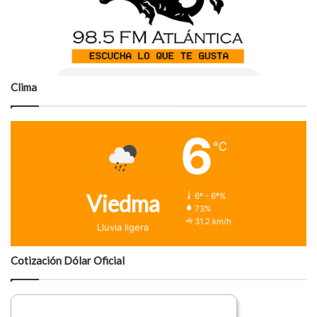
Clima
6
℃
Viedma
6º - 6º%
73%
31.2 km/h
Lluvia ligera
Cotización Dólar Oficial