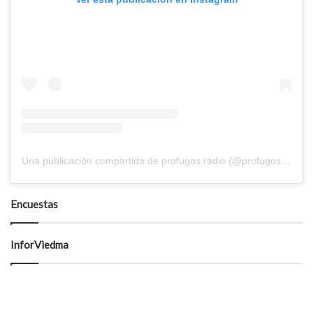
Una publicación compartida de profugos.radio (@profugos.radio)
Encuestas
InforViedma