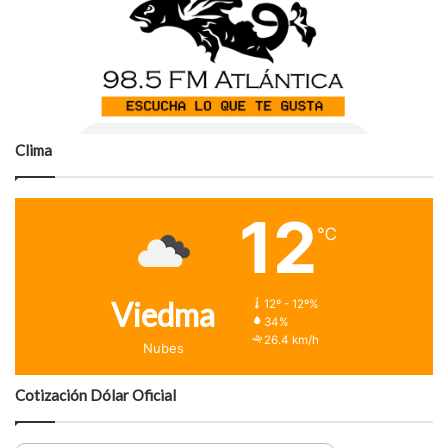
Clima
12
℃
Viedma
12º - 12º%
34%
26.4 km/h
Nubes
Cotización Dólar Oficial