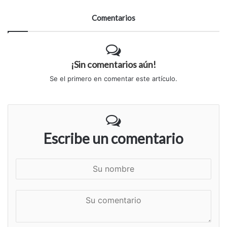
Comentarios
¡Sin comentarios aún!
Se el primero en comentar este artículo.
Escribe un comentario
S
u
n
S
o
u
m
c
b