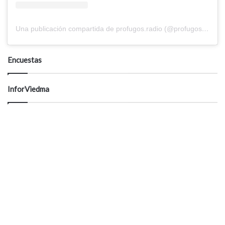
Una publicación compartida de profugos.radio (@profugos.radio)
Encuestas
InforViedma